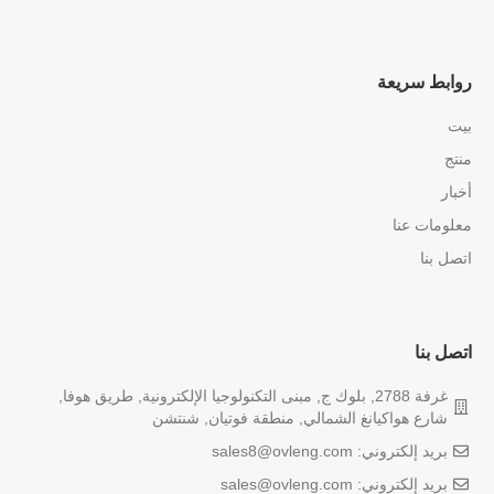
روابط سريعة
بيت
منتج
أخبار
معلومات عنا
اتصل بنا
اتصل بنا
غرفة 2788, بلوك ج, مبنى التكنولوجيا الإلكترونية, طريق هوفا,
شارع هواكيانغ الشمالي, منطقة فوتيان, شنتشن
بريد إلكتروني: sales8@ovleng.com
بريد إلكتروني: sales@ovleng.com